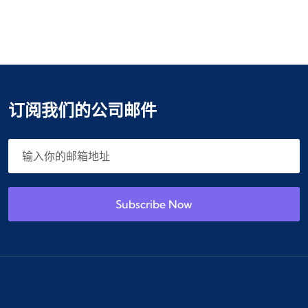
订阅我们的公司邮件
Subscribe Now