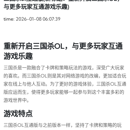
与更多玩家互通游戏乐趣)
time:
2026-01-08 06:07:39
重新开启三国杀OL，与更多玩家互通
游戏乐趣
三国杀是一款融合了卡牌和策略玩法的游戏，深受广大玩家
的喜欢。而三国杀OL则是其对网络游戏的改编，更加适合玩
家在线上与他人互动。为了更好的游戏体验，三国杀OL互通
版应运而生，使得更多玩家能够一起参与到这个丰富多彩的
游戏世界中。
游戏特点
三国杀OL互通版与之前版本一样，坚持了卡牌和策略的玩