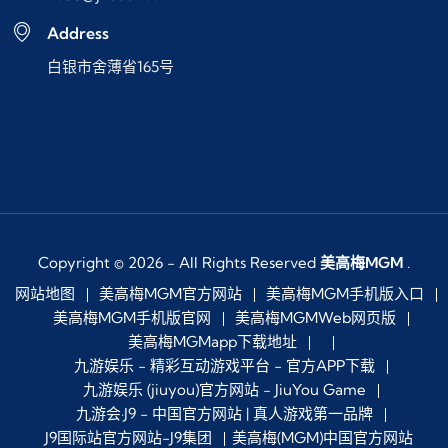
Address
白银市舍薄省165号
Copyright © 2026 - All Rights Reserved
美高梅MGM
.
网站地图
美高梅MGM官方网站
美高梅MGM手机版入口
美高梅MGM手机版官网
美高梅MGMWeb网页版
美高梅MGMapp下载地址
九游娱乐 - 精彩互动游戏平台 - 官方APP下载
九游娱乐 (jiuyou)官方网站 - JiuYou Game
九游会·J9 - 中国官方网站 | 真人游戏第一品牌
J9国际站官方网站-J9集团
美高梅(MGM)中国官方网站