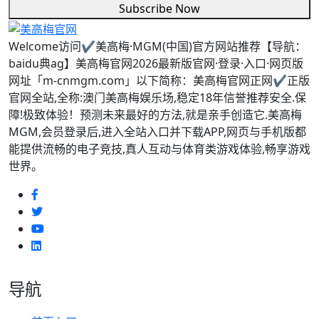
Subscribe Now
Welcome访问✔美高梅·MGM(中国)官方网站推荐【导航：
baidu典ag】美高梅官网2026最新版官网·登录·入口·网页版
网址「m-cnmgm.com」以下简称：美高梅官网正网✔正版
官网全站,全称:澳门美高梅娱乐场,稳定18年信誉推荐安全.保
障!极致体验！预测未来最好的方法,就是亲手创造它.美高梅
MGM,会员登录后,进入全站入口并下载APP,网页与手机版都
能提供流畅的电子竞技,真人互动与体育类游戏体验,畅享游戏
世界。
导航