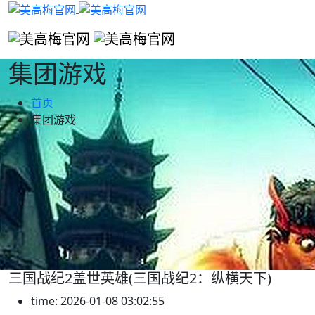
集团游戏
首页
集团游戏
三国战纪2盖世英雄(三国战纪2：纵横天下)
time:
2026-01-08 03:02:55