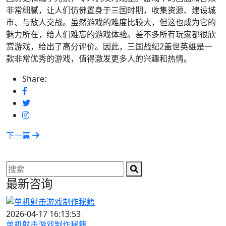
非常细腻，让人们仿佛置身于三国时期，收集资源、建设城
市、与敌人交战。虽然游戏的难度比较大，但这也成为它的
魅力所在，给人们难忘的游戏体验。差不多所有玩家都很欣
赏游戏，给出了高分评价。因此，三国战纪2盖世英雄是一
款非常优秀的游戏，值得激发更多人的兴趣和热情。
Share:
下一篇
最新咨询
2026-04-17 16:13:53
单机射击游戏制作秘籍