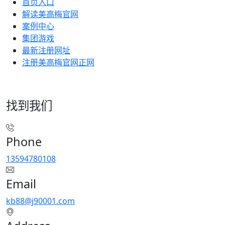
首页入口
解读美高梅官网
案例中心
集团游戏
最新注册网址
注册美高梅官网正网
找到我们
Phone
13594780108
Email
kb88@j90001.com