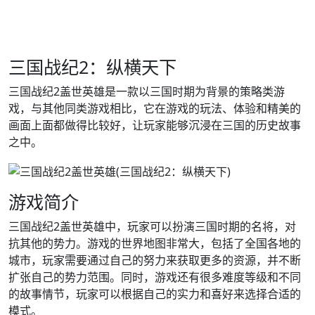
三国战纪2：纵横天下
三国战纪2盖世英雄是一款以三国时期为背景的策略类游
戏，与其他同类游戏相比，它在游戏的玩法、体验和精美的
画面上面都做得比较好，让玩家能够沉浸在三国的历史故事
之中。
游戏简介
三国战纪2盖世英雄中，玩家可以扮演三国时期的名将，对
抗其他的势力。游戏的世界地图非常大，包括了全国各地的
城市，玩家需要通过自己的努力来获取更多的资源，并不断
扩张自己的势力范围。同时，游戏还有很多难度等级和不同
的故事情节，玩家可以根据自己的实力和喜好来选择合适的
模式。