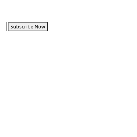
Subscribe Now