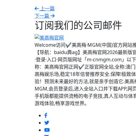
上一篇
下一篇
订阅我们的公司邮件
Welcome访问✔美高梅·MGM(中国)官方网站
【导航：baidu典ag】美高梅官网2026最新版
·登录·入口·网页版网址「m-cnmgm.com」以
称：美高梅官网正网✔正版官网全站,全称:澳门
高梅娱乐场,稳定18年信誉推荐安全.保障!极致体
验！预测未来最好的方法,就是亲手创造它.美高
MGM,会员登录后,进入全站入口并下载APP,网
手机版都能提供流畅的电子竞技,真人互动与体
游戏体验,畅享游戏世界。