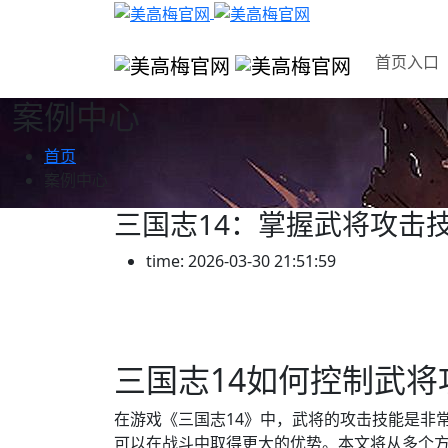
首页入口
案例中心
首页
案例中心
三国志14：掌握武将攻击
time:
2026-03-30 21:51:59
三国志14如何控制武将
在游戏《三国志14》中，武将的攻击技能是非
可以在战斗中取得更大的优势。本文将从多个