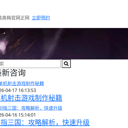
美高梅官网正网
立即预约
最新咨询
26-04-17 16:13:53
单机射击游戏制作秘籍
26-04-16 15:14:01
剑指三国：攻略解析，快速升级