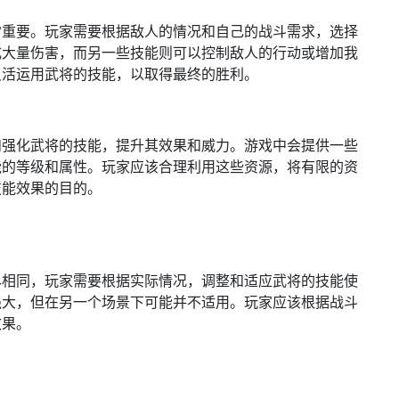
常重要。玩家需要根据敌人的情况和自己的战斗需求，选择
成大量伤害，而另一些技能则可以控制敌人的行动或增加我
灵活运用武将的技能，以取得最终的胜利。
和强化武将的技能，提升其效果和威力。游戏中会提供一些
能的等级和属性。玩家应该合理利用这些资源，将有限的资
技能效果的目的。
尽相同，玩家需要根据实际情况，调整和适应武将的技能使
强大，但在另一个场景下可能并不适用。玩家应该根据战斗
效果。