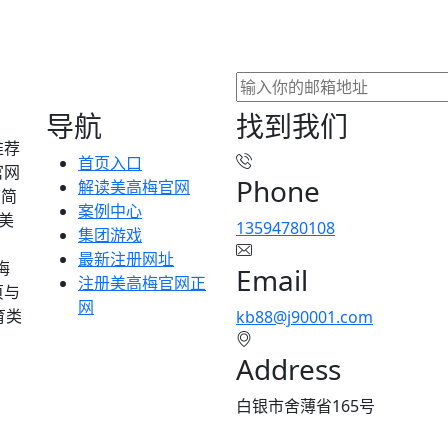
导航
找到我们
推荐
首页入口
官网
Phone
解读美高梅官网
下简
案例中心
美
13594780108
集团游戏
最新注册网址
梅
Email
注册美高梅官网正
页与
网
育类
kb88@j90001.com
Address
白银市舍薄省165号