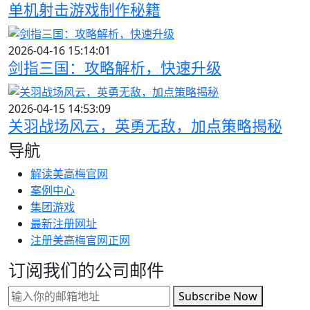
单机射击游戏制作秘籍
2026-04-16 15:14:01
剑指三国：攻略解析，快速升级
2026-04-15 14:53:09
关羽战场风云，英勇无敌，加点策略揭秘
导航
解读美高梅官网
案例中心
集团游戏
最新注册网址
注册美高梅官网正网
订阅我们的公司邮件
Subscribe Now