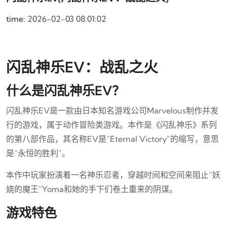
time:
2026-02-03 08:01:02
闪乱神乐EV：战乱之火
什么是闪乱神乐EV？
闪乱神乐EV是一款由日本知名游戏公司Marvelous制作并发
行的游戏，属于动作冒险类游戏。本作是《闪乱神乐》系列
的第八部作品，其名称EV是“Eternal Victory”的缩写，意思
是“永恒的胜利”。
本作中玩家扮演着一名神乐忍者，穿越时间和空间来阻止“妖
娆的魔王”Yoma和她的手下们卷土重来的阴谋。
游戏特色