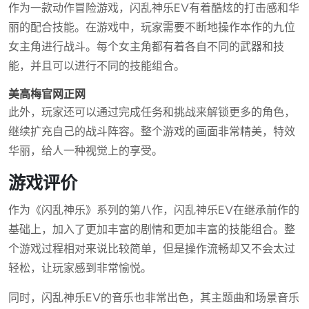
作为一款动作冒险游戏，闪乱神乐EV有着酷炫的打击感和华
丽的配合技能。在游戏中，玩家需要不断地操作本作的九位
女主角进行战斗。每个女主角都有着各自不同的武器和技
能，并且可以进行不同的技能组合。
美高梅官网正网
此外，玩家还可以通过完成任务和挑战来解锁更多的角色，
继续扩充自己的战斗阵容。整个游戏的画面非常精美，特效
华丽，给人一种视觉上的享受。
游戏评价
作为《闪乱神乐》系列的第八作，闪乱神乐EV在继承前作的
基础上，加入了更加丰富的剧情和更加丰富的技能组合。整
个游戏过程相对来说比较简单，但是操作流畅却又不会太过
轻松，让玩家感到非常愉悦。
同时，闪乱神乐EV的音乐也非常出色，其主题曲和场景音乐