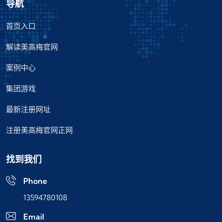
导航
首页入口
解读美高梅官网
案例中心
集团游戏
最新注册网址
注册美高梅官网正网
找到我们
Phone
13594780108
Email